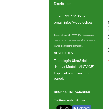
Distribuitor
Telf. 93 772 95 37
email: info@woodtech.es
F
c
Para solicitar MUESTRAS, póngase en
contacto con nosotros telefónicamente o a
c
través de nuestro formulario.
c
NOVEDADES
Tecnología UltraShield
S
"Nuevo Modelo VINTAGE"
Especial revestimiento
pared.
RECHAZA IMITACIONES!!
Twittear esta página
Compartir