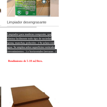
Limpiador desengrasante
Limpiador para maderas composite, que
elimina facilmente todo tipo de suciedad
(grasa, manchas, polución...) Se aclara con
agua. Se emplea sobre superficies verticales
(revestimientos...) y horizontales (terrazas...)
Rendimiento de 5-10 m2/litro
.