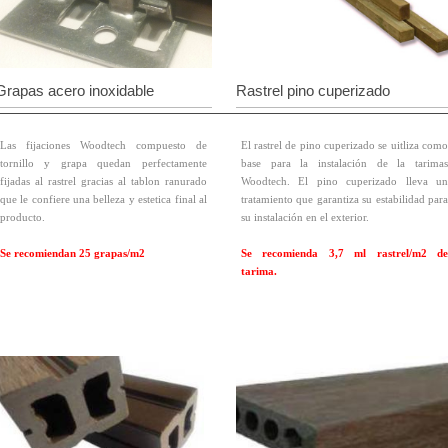
Grapas acero inoxidable
Rastrel pino cuperizado
Las fijaciones Woodtech compuesto de
El rastrel de pino cuperizado se uitliza como
tornillo y grapa quedan perfectamente
base para la instalación de la tarimas
fijadas al rastrel gracias al tablon ranurado
Woodtech. El pino cuperizado lleva un
que le confiere una belleza y estetica final al
tratamiento que garantiza su estabilidad para
producto.
su instalación en el exterior.
Se recomiendan 25 grapas/m2
Se recomienda 3,7 ml rastrel/m2 de
tarima.